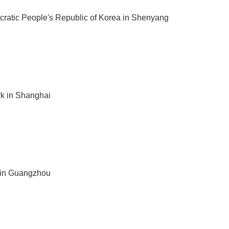
cratic People's Republic of Korea in Shenyang
k in Shanghai
 in Guangzhou