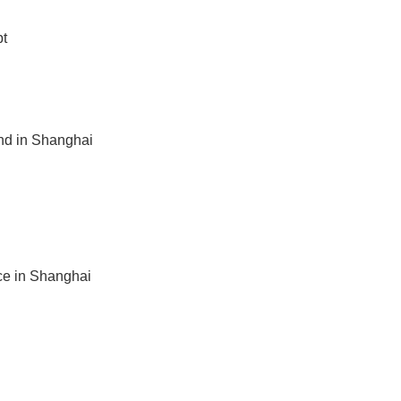
pt
and in Shanghai
ce in Shanghai